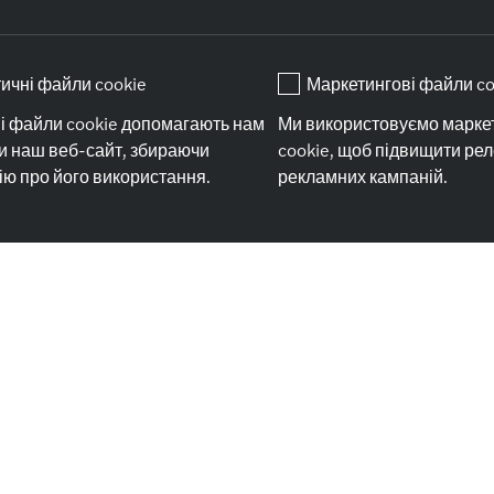
s – дружній до родин
и попрацювати в нашому офісі за
ичні файли cookie
Маркетингові файли co
ітати до нас на каву. Якщо
і файли cookie допомагають нам
Ми використовуємо марке
дитину – ми тільки раді! У
и наш веб-сайт, збираючи
cookie, щоб підвищити ре
 конструктор Lego, книжки та
ю про його використання.
рекламних кампаній.
 дитина могла розважитись доки