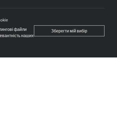
okie
тингові файли
Зберегти мій вибір
левантність наших