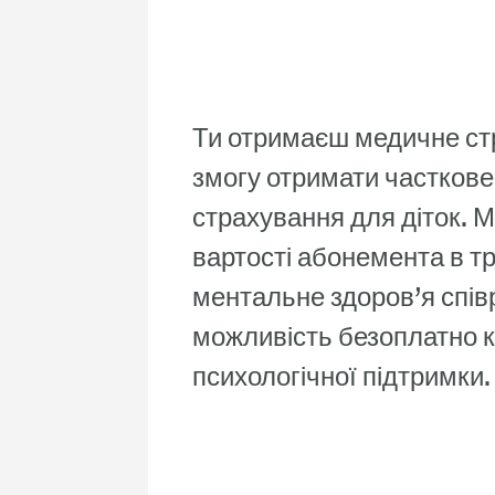
Турбота про фізи
здоров’я
Ти отримаєш медичне ст
змогу отримати часткове
страхування для діток.
вартості абонемента в т
ментальне здоров’я співр
можливість безоплатно 
психологічної підтримки.