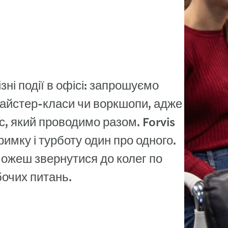
ованості
ні події в офісі: запрошуємо
 майстер-класи чи воркшопи, адже
с, який проводимо разом. Forvis
имку і турботу один про одного.
можеш звернутися до колег по
бочих питань.