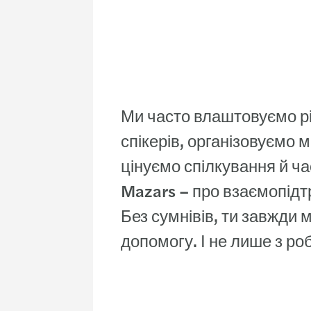
Атмосфера згурт
Ми часто влаштовуємо різ
спікерів, організовуємо
цінуємо спілкування й ча
Mazars – про взаємопідтр
Без сумнівів, ти завжди 
допомогу. І не лише з ро