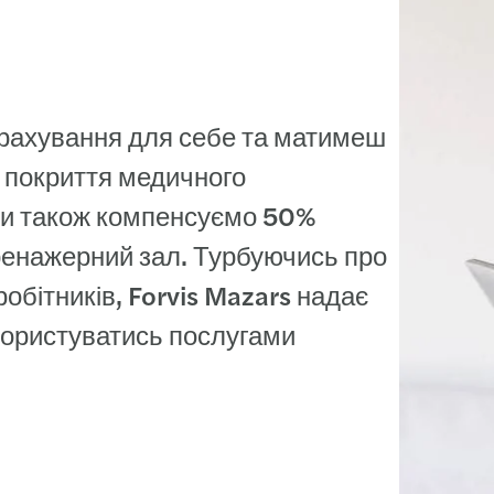
чне та ментальне
рахування для себе та матимеш
 покриття медичного
 Ми також компенсуємо 50%
ренажерний зал. Турбуючись про
обітників, Forvis Mazars надає
користуватись послугами