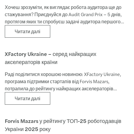
Хочеш зрозуміти, як виглядає робота аудитора ще до
стажування? Приєднуйся до Audit Grand Prix – 5 днів,
протягом яких ти спробуєш задачі аудитора першого
року і зрозумієш, чи підходить тобі цей кар’єрний шлях.
Читати далі
XFactory Ukraine – серед найкращих
акселераторів країни
Раді поділитися хорошою новиною: XFactory Ukraine,
програма підтримки стартапів від Forvis Mazars,
потрапила до рейтингу найкращих акселераторів
України за версією Forbes та Techosystem! Дослідження
Читати далі
охопило 22 програми, і всі вони об’єднані однією метою
– розвивати українську tech-екосистему попри всі
виклики.
Forvis Mazars у рейтингу ТОП-25 роботодавців
України 2025 року