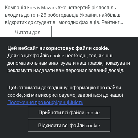
Компанія Forvis Mazars вже четвертий рік поспіль
входить до топ-25 роботодавців України, найбільш
відкритих до студентів і молодих фахівців. Рейтинг
сформовано платформою STUD-POINT* і відзначає
Читати далі
компанії, які створюють реальні можливості для старту
кар’єри.
Цей вебсайт використовує файли cookie.
Деякі з цих файлів cookie необхідні, тоді як інші
допомагають нам аналізувати наш трафік, показувати
Відгукуйся на вакансії
рекламу та надавати вам персоналізований досвід.
від Forvis Mazars вже зараз!
Щоб отримати докладнішу інформацію про файли
cookie, які ми використовуємо, зверніться до нашої
Відгукнутися
Положення про конфіденційність
Прийняти всі файли cookie
Відхилити всі файли cookie