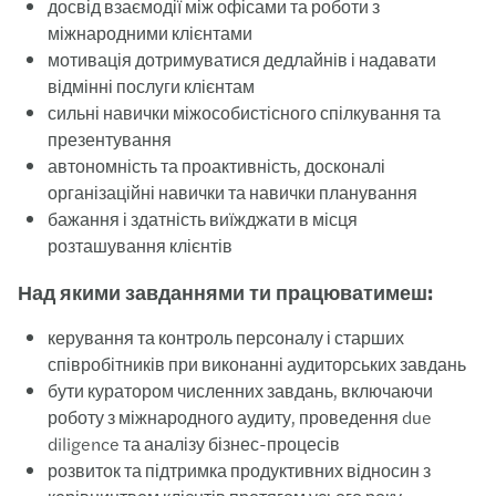
досвід взаємодії між офісами та роботи з
міжнародними клієнтами
мотивація дотримуватися дедлайнів і надавати
відмінні послуги клієнтам
сильні навички міжособистісного спілкування та
презентування
автономність та проактивність, досконалі
організаційні навички та навички планування
бажання і здатність виїжджати в місця
розташування клієнтів
Над якими завданнями ти працюватимеш:
керування та контроль персоналу і старших
співробітників при виконанні аудиторських завдань
бути куратором численних завдань, включаючи
роботу з міжнародного аудиту, проведення due
diligence та аналізу бізнес-процесів
розвиток та підтримка продуктивних відносин з