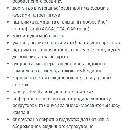
особистісного розвитку
доступ до внутрішньої освітньої платформи з
курсами та тренінгами
підтримка компанії в отриманні професійної
сертифікації (ACCA, CPA, CAP тощо)
міжнародна мобільність
участь у різних соціальних та благодійних проєктах
підтримка екологічних ініціатив, eco-friendly підхід
до використання ресурсів
здорова атмосфера в колективі та відмінна
командна взаємодія, а також тимбілдинги
корисні та цікаві лекції зовнішніх та внутрішніх
спікерів
family-friendly офіс для твоїх близьких
реферальна система винагороди за допомогу
рекрутерам та бонуси за внесок у розвиток бізнесу
компанії
оплачувана декретна відпустка для батьків, зі
збереженням медичного страхування