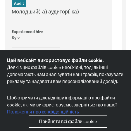
Audit
Молодший(-а) аудитор(-ка)
Experienced hire
S
Kyiv
K
Подати зараз
Цей вебсайт використовує файли cookie.
Деякі з цих файлів cookie необхідні, тоді як інші
допомагають нам аналізувати наш трафік, показувати
рекламу та надавати вам персоналізований досвід.
Щоб отримати докладнішу інформацію про файли
cookie, які ми використовуємо, зверніться до нашої
Положення про конфіденційність
Прийняти всі файли cookie
Grow with us
About Forvis Mazars
Ким ти можеш стати
Про нас