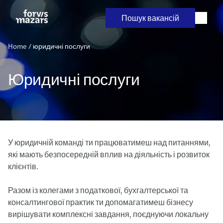
Skip
to
Пошук вакансій
content
Home
/
юридичні послуги
Юридичні послуги
У юридичній команді ти працюватимеш над питаннями,
які мають безпосередній вплив на діяльність і розвиток
клієнтів.
Разом із колегами з податкової, бухгалтерської та
консалтингової практик ти допомагатимеш бізнесу
вирішувати комплексні завдання, поєднуючи локальну