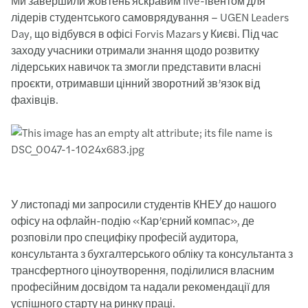
Ми завершили жовтень яскравим live-івентом для
лідерів студентського самоврядування – UGEN Leaders
Day, що відбувся в офісі Forvis Mazars у Києві. Під час
заходу учасники отримали знання щодо розвитку
лідерських навичок та змогли представити власні
проєкти, отримавши цінний зворотний зв’язок від
фахівців.
У листопаді ми запросили студентів КНЕУ до нашого
офісу на офлайн-подію «Кар’єрний компас», де
розповіли про специфіку професій аудитора,
консультанта з бухгалтерського обліку та консультанта з
трансфертного ціноутворення, поділилися власним
професійним досвідом та надали рекомендації для
успішного старту на ринку праці.