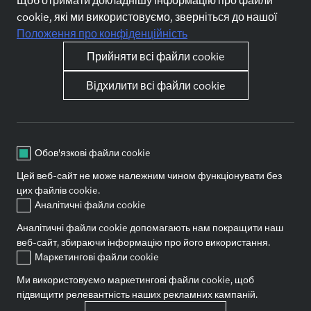
входить до топ-25 роботодавців України, найбільш
cookie, які ми використовуємо, зверніться до нашої
відкритих до студентів і молодих фахівців. Рейтинг
Положення про конфіденційність
сформовано платформою STUD-POINT* і відзначає
Читати далі
компанії, які створюють реальні можливості для старту
Прийняти всі файли cookie
кар’єри.
Відхилити всі файли cookie
Обов'язкові файли cookie
Grow with us
About Forvis Mazars
Ким ти можеш стати
Про нас
Цей веб-сайт не може належним чином функціонувати без
Вакансії
Чому ми
цих файлів cookie.
Відправити заявку
FAQ
Аналітичні файли cookie
Контакти
Аналітичні файли cookie допомагають нам покращити наш
веб-сайт, збираючи інформацію про його використання.
Маркетингові файли cookie
Socials
Ми використовуємо маркетингові файли cookie, щоб
підвищити релевантність наших рекламних кампаній.