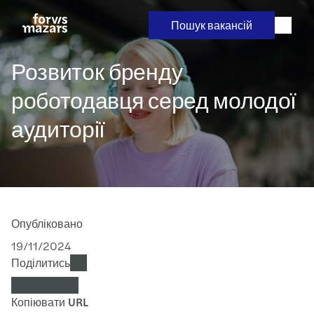
Skip
to
Пошук вакансій
content
Розвиток бренду
роботодавця серед молодої
аудиторії
Опубліковано
19/11/2024
Поділитись
Копіювати URL