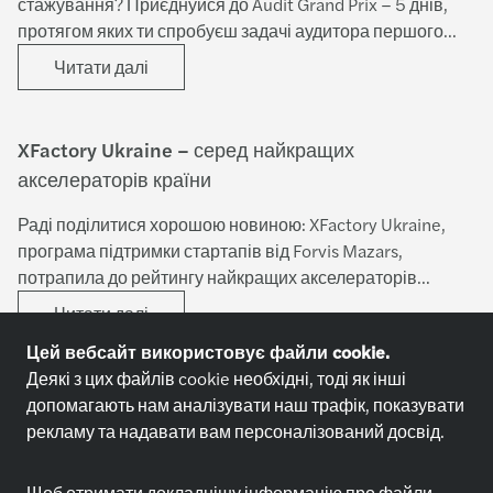
стажування? Приєднуйся до Audit Grand Prix – 5 днів,
протягом яких ти спробуєш задачі аудитора першого
року і зрозумієш, чи підходить тобі цей кар’єрний шлях.
Читати далі
XFactory Ukraine – серед найкращих
акселераторів країни
Раді поділитися хорошою новиною: XFactory Ukraine,
програма підтримки стартапів від Forvis Mazars,
потрапила до рейтингу найкращих акселераторів
України за версією Forbes та Techosystem! Дослідження
Читати далі
охопило 22 програми, і всі вони об’єднані однією метою
Цей вебсайт використовує файли cookie.
– розвивати українську tech-екосистему попри всі
Деякі з цих файлів cookie необхідні, тоді як інші
виклики.
Forvis Mazars у рейтингу ТОП-25 роботодавців
допомагають нам аналізувати наш трафік, показувати
України 2025 року
рекламу та надавати вам персоналізований досвід.
Компанія Forvis Mazars вже четвертий рік поспіль
Щоб отримати докладнішу інформацію про файли