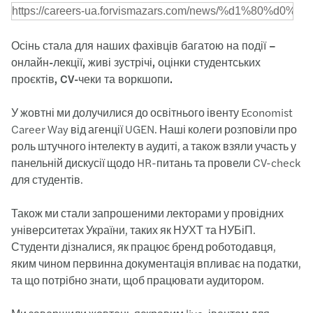
Осінь стала для наших фахівців багатою на події –
онлайн-лекції, живі зустрічі, оцінки студентських
проєктів, CV-чеки та воркшопи.
У жовтні ми долучилися до освітнього івенту Economist
Career Way від агенції UGEN. Наші колеги розповіли про
роль штучного інтелекту в аудиті, а також взяли участь у
панельній дискусії щодо HR-питань та провели CV-check
для студентів.
Також ми стали запрошеними лекторами у провідних
університетах України, таких як НУХТ та НУБіП.
Студенти дізналися, як працює бренд роботодавця,
яким чином первинна документація впливає на податки,
та що потрібно знати, щоб працювати аудитором.