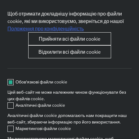
Заповнюй заявку, і ми зв’яжемося з тобою, щойно
з’явиться відповідна можливість.
Щоб отримати докладнішу інформацію про файли
Відправити заявку
cookie, які ми використовуємо, зверніться до нашої
Положення про конфіденційність
Прийняти всі файли cookie
Відхилити всі файли cookie
Обов'язкові файли cookie
Grow with us
About Forvis Mazars
Ким ти можеш стати
Про нас
Цей веб-сайт не може належним чином функціонувати без
Вакансії
Чому ми
цих файлів cookie.
Відправити заявку
FAQ
Аналітичні файли cookie
Контакти
Аналітичні файли cookie допомагають нам покращити наш
веб-сайт, збираючи інформацію про його використання.
Маркетингові файли cookie
Socials
Ми використовуємо маркетингові файли cookie, щоб