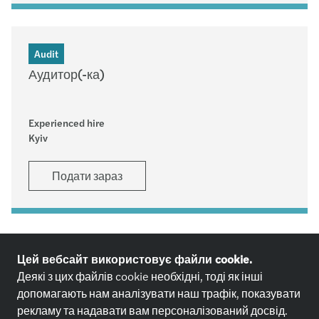
Audit
Аудитор(-ка)
Experienced hire
Kyiv
Подати зараз
Цей вебсайт використовує файли cookie.
Не знайшов(-ла) вакансію,
Деякі з цих файлів cookie необхідні, тоді як інші
допомагають нам аналізувати наш трафік, показувати
яка тобі підходить?
рекламу та надавати вам персоналізований досвід.