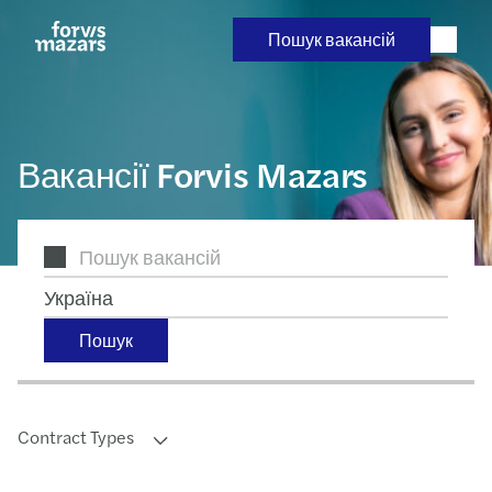
Skip
to
Пошук вакансій
content
Вакансії Forvis Mazars
Україна
Пошук
Contract Types