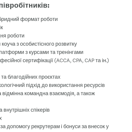
півробітників:
бридний формат роботи
ік
дня роботи
 коуча з особистісного розвитку
платформи з курсами та тренінгами
фесійної сертифікації (ACCA, CPA, CAP та ін.)
 та благодійних проєктах
екологічний підхід до використання ресурсів
 відмінна командна взаємодія, а також
та внутрішніх спікерів
х
а допомогу рекрутерам і бонуси за внесок у