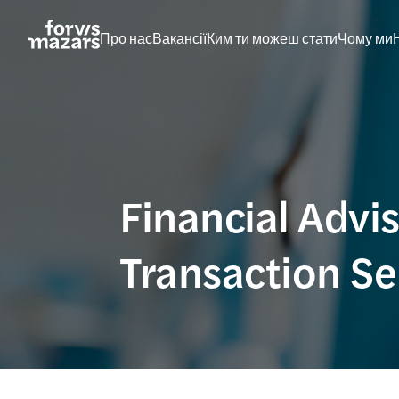
Skip
to
Про нас
Вакансії
Ким ти можеш стати
Чому ми
content
Financial Advis
Transaction Se