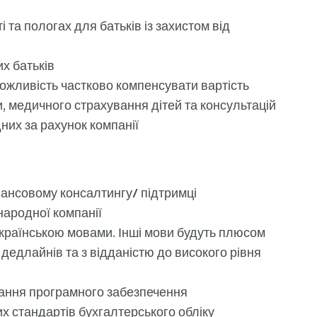
і та пологах для батьків із захистом від
х батьків
ожливість частково компенсувати вартість
и, медичного страхування дітей та консультацій
дних за рахунок компанії
інансовому консалтингу/ підтримці
народної компанії
країнською мовами. Інші мови будуть плюсом
едлайнів та з відданістю до високого рівня
 знання програмного забезпечення
х стандартів бухгалтерського обліку