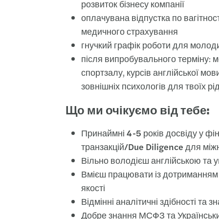
розвиток бізнесу компанії
оплачувана відпустка по вагітност
медичного страхування
гнучкий графік роботи для молоди
після випробувального терміну: м
спортзалу, курсів англійської мов
зовнішніх психологів для твоїх рі
Що ми очікуємо від тебе:
Принаймні
4-5 років досвіду у ф
транзакцій/Due Diligence для між
Вільно володієш англійською
та у
Вмієш працювати із дотриманням д
якості
Відмінні аналітичні здібності та
Добре знання МСФЗ та Українськи