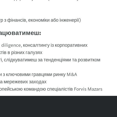
 з фінансів, економіки або інженерії)
рацюватимеш:
diligence, консалтингу із корпоративних
тів в різних галузях
, слідкуватимеш за тенденціями та розвитком
и з ключовими гравцями ринку M&A
та мережевих заходах
опейською командою спеціалістів Forvis Mazars
оєктах судової експертизи та судових