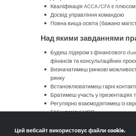
Кваліфікація ACCA/CFA є плюсом
Досвід управління командою
Повна вища освіта (бажано магістр
Над якими завданнями п
Будеш лідером з фінансового due 
фінансів та консультаційних проєк
Визначатимеш ринкові можливості
ринку
Встановлюватимеш гарні контакт
Братимеш участь у презентаціях 
Регулярно взаємодіятимеш із євр
FAS у регіоні ЦСЄ
Братимеш участь у потенційних пр
процесів, та консалтингу
Цей вебсайт використовує файли cookie.