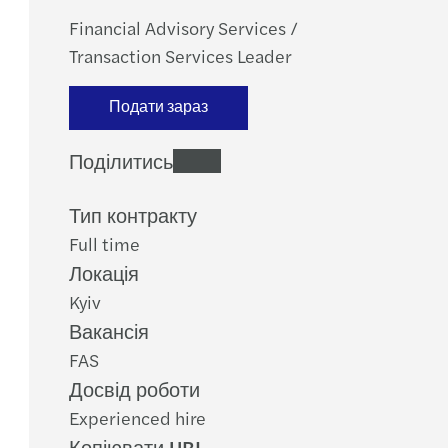
Financial Advisory Services /
Transaction Services Leader
Подати зараз
Поділитись
Тип контракту
Full time
Локація
Kyiv
Вакансія
FAS
Досвід роботи
Experienced hire
Копіювати URL